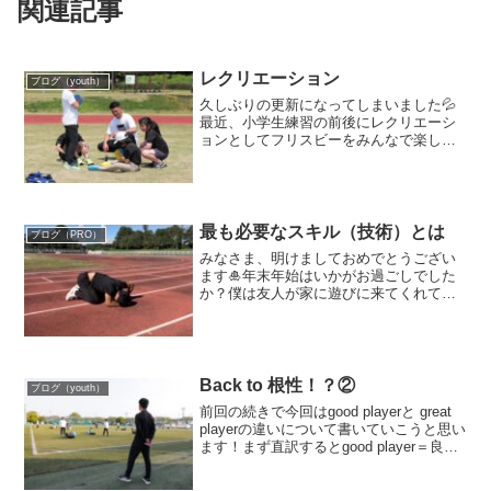
関連記事
レクリエーション
ブログ（youth）
久しぶりの更新になってしまいました💦
最近、小学生練習の前後にレクリエーシ
ョンとしてフリスビーをみんなで楽しん
でいます🥏前まではテニスボールを使っ
て、的当てゲームをよくやっていまし
た。みんな投げることが凄く上手になっ
てきたので、フリスビーに変...
最も必要なスキル（技術）とは
ブログ（PRO）
みなさま、明けましておめでとうござい
ます🎍年末年始はいかがお過ごしでした
か？僕は友人が家に遊びに来てくれて、
一緒に走ったり、ハイキングをしたり
と、アクティブに過ごしていました⛰️最
近ふと考えたことがあります。コーチや
プレーヤーにとって、最も...
Back to 根性！？②
ブログ（youth）
前回の続きで今回はgood playerと great
playerの違いについて書いていこうと思い
ます！まず直訳するとgood player＝良い
選手great player＝偉大な選手これを見て
もどちらが優れているかは分かりますよ