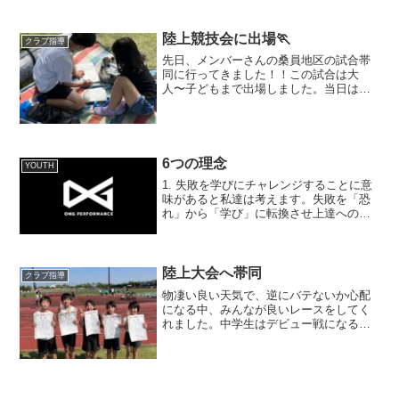
ね！次...
陸上競技会に出場🏃
クラブ指導
先日、メンバーさんの桑員地区の試合帯
同に行ってきました！！この試合は大
人〜子どもまで出場しました。当日は桑
名でレッスンを行った後に四日市の競技
場へ移動だったので、小学生たちは自分
たちでウォームアップをしてもらいまし
た。前日、『試合の日に焦ら...
6つの理念
YOUTH
1. 失敗を学びにチャレンジすることに意
味があると私達は考えます。失敗を「恐
れ」から「学び」に転換させ上達への一
歩を着実に踏み出させます。2. 自ら考え
ることの大切さ簡単に答えを教えず、自
身で思考することに誘導します。何故な
ら、考え、実行し...
陸上大会へ帯同
クラブ指導
物凄い良い天気で、逆にバテないか心配
になる中、みんなが良いレースをしてく
れました。中学生はデビュー戦になる子
もいて舞い上がらず、自分の走りが出来
たり、練習してで上手く出来ていること
が上手くいかなかったりと、次に繋がる
レースになったと思います...