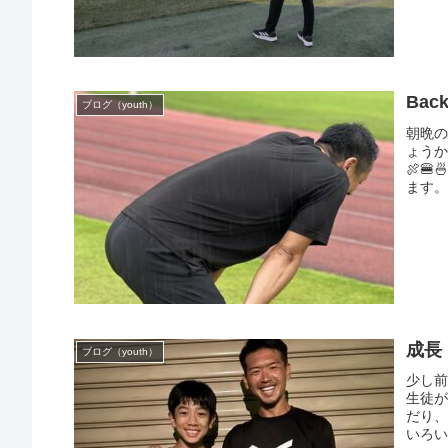
Bac
ブログ（youth）
朝晩
ょう
🍖
ます。
成長
ブログ（youth）
少し前
生徒が
だり
いろい