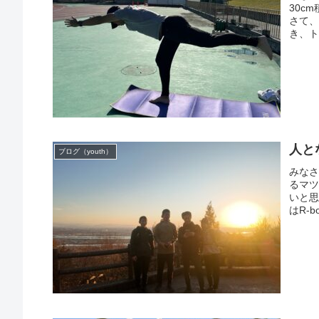
30c
さて
き、ト
人と
ブログ（youth）
みな
るマ
いと
はR-b