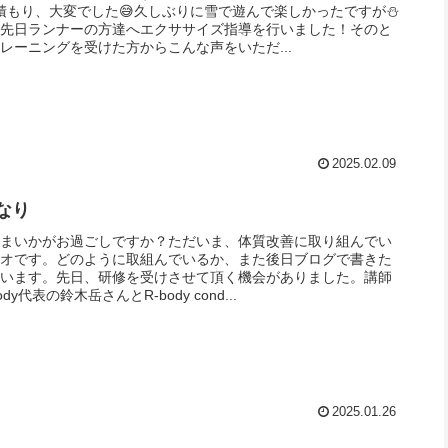
m積もり、大変でした😅久しぶりに雪で遊んで楽しかったですが⛄️
、先日ランナーの方達へエクササイズ指導を行いました！そのと
レーニングを受けた方からこんな声をいただ...
2025.02.09
なり
さまいかがお過ごしですか？ただいま、体質改善に取り組んでい
ツオです。どのように取組んでいるか、また後日ブログで書きた
思います。先日、研修を受けさせて頂く機会がありました。講師
ody代表の鈴木岳さんとR-body cond...
2025.01.26