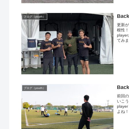
Bac
ブログ（youth）
更新が
根性！
pla
てみま
Bac
ブログ（youth）
前回の続
いこう
pla
よね！次