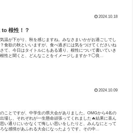
2024.10.18
k to 根性！？
の気温が下がり、秋を感じますね。みなさまいかがお過ごしでし
か？食欲の秋といいますが、食べ過ぎには気をつけてくださいね
🍜さて、今日はタイトルにもある通り、根性について書いていき
根性と聞くと、どんなことをイメージしますか？◯良...
2024.10.09
のことですが、中学生の県大会がありました。OMGから4名の
出場し、それぞれが一生懸命頑張ってくれました🔥結果に喜ん
、思い通りにいかなくて悔しい思いをしたりと、みんなにとって
ろな感情があふれる大会になったようです。その中...