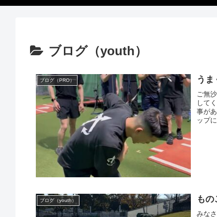
ブログ（youth）
うま
ブログ（PRO）
ご無
してく
事があ
ップに
もの
ブログ（youth）
みなさ