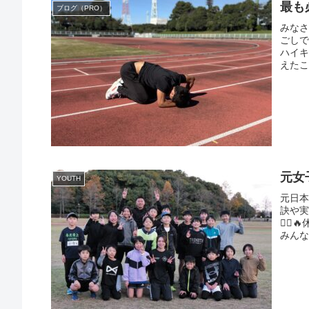
最も
ブログ（PRO）
みなさ
ごし
ハイキ
えたこ
元女
YOUTH
元日
訣や
🏃‍
みんな