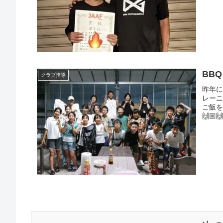
BBQ
クラブ指導
昨年に
レー
ご飯
🙌