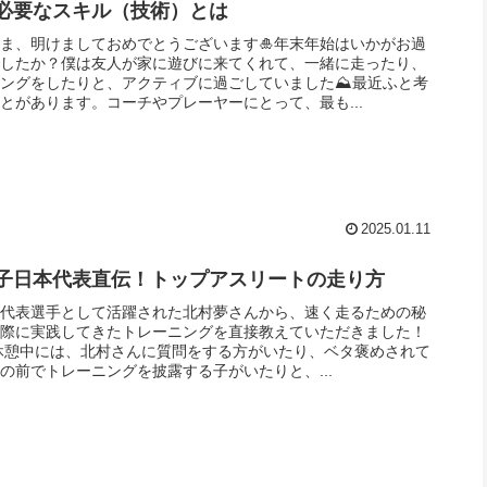
必要なスキル（技術）とは
ま、明けましておめでとうございます🎍年末年始はいかがお過
でしたか？僕は友人が家に遊びに来てくれて、一緒に走ったり、
ングをしたりと、アクティブに過ごしていました⛰️最近ふと考
とがあります。コーチやプレーヤーにとって、最も...
2025.01.11
子日本代表直伝！トップアスリートの走り方
本代表選手として活躍された北村夢さんから、速く走るための秘
実際に実践してきたトレーニングを直接教えていただきました！
♂️🔥休憩中には、北村さんに質問をする方がいたり、ベタ褒めされて
の前でトレーニングを披露する子がいたりと、...