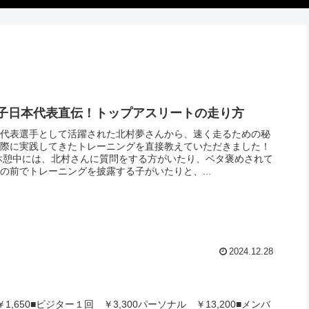
子日本代表直伝！トップアスリートの走り方
本代表選手として活躍された北村夢さんから、速く走るための秘
実際に実践してきたトレーニングを直接教えていただきました！
♂️🔥休憩中には、北村さんに質問をする方がいたり、ベタ褒めされて
の前でトレーニングを披露する子がいたりと、...
2024.12.28
￥1,650■ビジター１回 ￥3,300パーソナル ￥13,200■メンバ