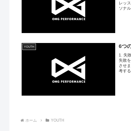
レッス
ソナルレ
6つ
YOUTH
1. 
失敗
させま
考する
ホーム
YOUTH