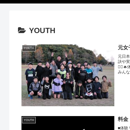
YOUTH
元女
YOUTH
元日
訣や
🏃‍
みんな
料金
YOUTH
■体験