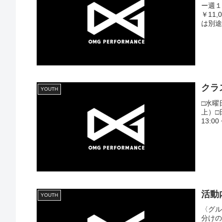
ー週１
￥11
は別途￥
クラ
YOUTH
□水曜日
上）□日
13:0
活動
YOUTH
〈グル
分け