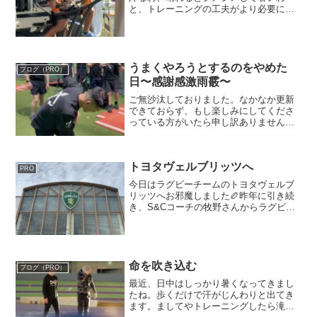
と、トレーニングの工夫がより必要にな
ってきました。今回は共通言語について
お話をしていこうと思います。皆さん
は、家族や友達、職場などで共通言語を
使用していますか？？家族や...
うまくやろうとするのをやめた
ブログ（PRO）
日〜感謝感激雨霰〜
ご無沙汰しておりました。なかなか更新
できておらず、もし楽しみにしてくださ
っている方がいたら申し訳ありません🙇‍♂️
とても嬉しい出来事があったので書きま
す！昨日、東京でWECK METHODのワー
クショップに講師として参加してきまし
トヨタヴェルブリッツへ
た。今回は...
PRO
今日はラグビーチームのトヨタヴェルブ
リッツへお邪魔しました🏉昨年に引き続
き、S&Cコーチの牧野さんからラグビー
に必要なスキルやフィットネスについ
て、多くのヒントをいただきました。ま
た、こちらの質問にも丁寧に答えていた
だき、とても良い学びの時...
命を吹き込む
ブログ（PRO）
最近、日中はしっかり暑くなってきまし
たね。歩くだけで汗がじんわりと出てき
ます。ましてやトレーニングしたら滝汗