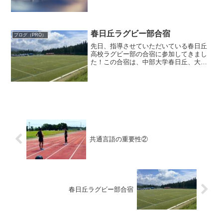
💦さて、みなさん【キューイング】とい
う言葉を聞いたことはありますか？ここ
でいうキューイングはトレーニング時の
声がけを指します。そして...
春日丘ラグビー部合宿
ブログ（PRO）
先日、指導させていただいている春日丘
高校ラグビー部の合宿に参加してきまし
た！この合宿は、中部大学春日丘、大阪
桐蔭高校、石見智翠館高校、関西学院高
等部、京都工学院の全国屈指の名門校が
揃った合同合宿で、外から見ているだけ
でも、そのエネルギーを強...
共通言語の重要性②
春日丘ラグビー部合宿