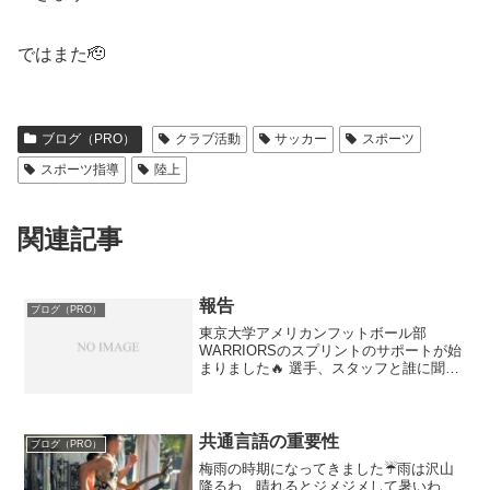
ではまた🫡
ブログ（PRO）
クラブ活動
サッカー
スポーツ
スポーツ指導
陸上
関連記事
報告
ブログ（PRO）
東京大学アメリカンフットボール部
WARRIORSのスプリントのサポートが始
まりました🔥 選手、スタッフと誰に聞い
ても目標は『日本一』と強く断言してい
ます。そんなグレイトチームをサポート
出来てとても嬉しく思います。僕の目標
は、選手のポテンシャ...
共通言語の重要性
ブログ（PRO）
梅雨の時期になってきました☔️雨は沢山
降るわ、晴れるとジメジメして暑いわ