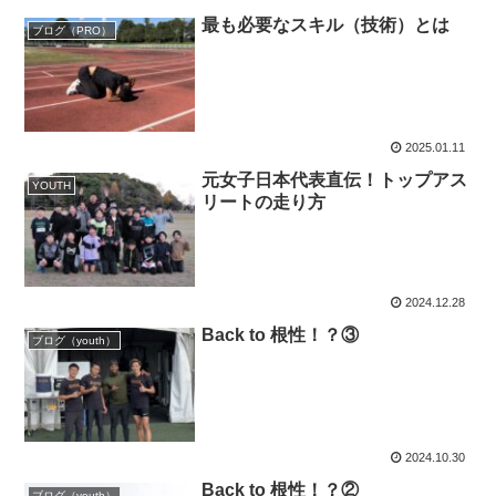
最も必要なスキル（技術）とは
ブログ（PRO）
2025.01.11
元女子日本代表直伝！トップアス
YOUTH
リートの走り方
2024.12.28
Back to 根性！？③
ブログ（youth）
2024.10.30
Back to 根性！？②
ブログ（youth）